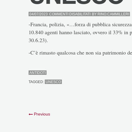
SU
04/07/2023
COMMENTI DISABILITATI
BY
RINO.CAMMILLERI
UNESCO
-Francia, polizia, «…forza di pubblica sicurezza 
10.840 agenti hanno lasciato, ovvero il 33% in p
30.6.23).
-C’è rimasto qualcosa che non sia patrimonio d
ANTIDOTI
TAGGED:
UNESCO
Previous