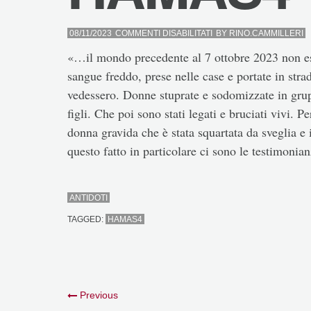
SU
08/11/2023
COMMENTI DISABILITATI
BY
RINO.CAMMILLERI
HAMAS4
«…il mondo precedente al 7 ottobre 2023 non esis
sangue freddo, prese nelle case e portate in str
vedessero. Donne stuprate e sodomizzate in grupp
figli. Che poi sono stati legati e bruciati vivi. P
donna gravida che è stata squartata da sveglia e 
questo fatto in particolare ci sono le testimonia
ANTIDOTI
TAGGED:
HAMAS4
Previous