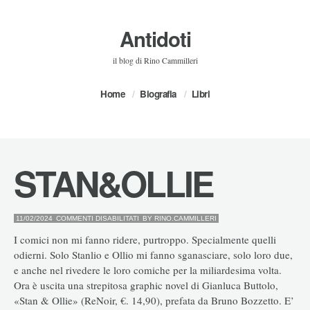
Antidoti
il blog di Rino Cammilleri
Home
Biografia
Libri
STAN&OLLIE
SU
11/02/2024
COMMENTI DISABILITATI
BY
RINO.CAMMILLERI
STAN&OLLIE
I comici non mi fanno ridere, purtroppo. Specialmente quelli
odierni. Solo Stanlio e Ollio mi fanno sganasciare, solo loro due,
e anche nel rivedere le loro comiche per la miliardesima volta.
Ora è uscita una strepitosa graphic novel di Gianluca Buttolo,
«Stan & Ollie» (ReNoir, €. 14,90), prefata da Bruno Bozzetto. E’