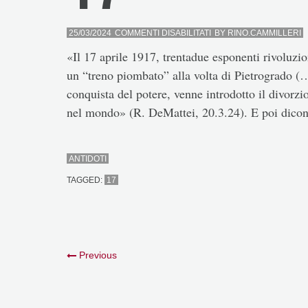
SU
25/03/2024
COMMENTI DISABILITATI
BY
RINO.CAMMILLERI
17
«Il 17 aprile 1917, trentadue esponenti rivoluzio
un “treno piombato” alla volta di Pietrogrado (
conquista del potere, venne introdotto il divorzio
nel mondo» (R. DeMattei, 20.3.24). E poi dicon
ANTIDOTI
TAGGED:
17
Previous