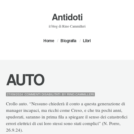
Antidoti
il blog di Rino Cammilleri
Home
Biografia
Libri
AUTO
SU
27/09/2024
COMMENTI DISABILITATI
BY
RINO.CAMMILLERI
AUTO
Crollo auto. “Nessuno chiederà il conto a questa generazione di
manager incapaci, ma ricchi come Creso, e che tra pochi anni,
spudorati, saranno in prima fila a spiegare il senso dei catastrofici
errori elettrici di cui loro stessi sono stati complici” (N. Porro,
26.9.24).