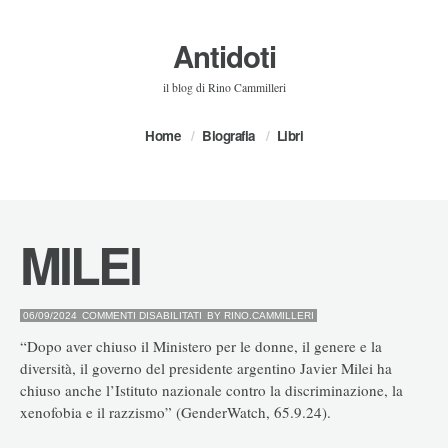
Antidoti
il blog di Rino Cammilleri
Home
Biografia
Libri
MILEI
SU
06/09/2024
COMMENTI DISABILITATI
BY
RINO.CAMMILLERI
MILEI
“Dopo aver chiuso il Ministero per le donne, il genere e la
diversità, il governo del presidente argentino Javier Milei ha
chiuso anche l’Istituto nazionale contro la discriminazione, la
xenofobia e il razzismo” (GenderWatch, 65.9.24).