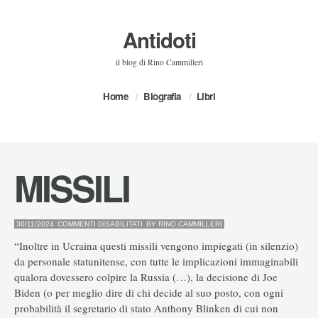
Antidoti
il blog di Rino Cammilleri
Home
Biografia
Libri
MISSILI
SU
30/11/2024
COMMENTI DISABILITATI
BY
RINO.CAMMILLERI
MISSILI
“Inoltre in Ucraina questi missili vengono impiegati (in silenzio)
da personale statunitense, con tutte le implicazioni immaginabili
qualora dovessero colpire la Russia (…), la decisione di Joe
Biden (o per meglio dire di chi decide al suo posto, con ogni
probabilità il segretario di stato Anthony Blinken di cui non