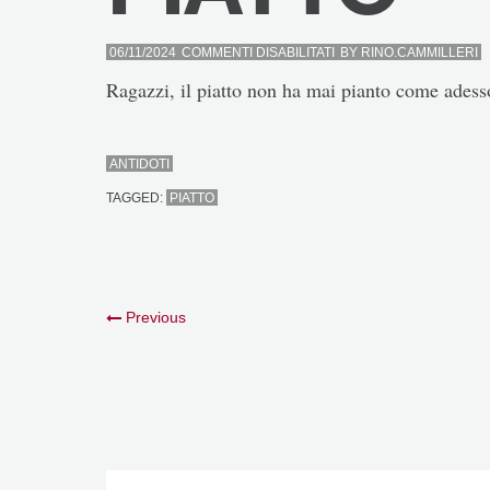
SU
06/11/2024
COMMENTI DISABILITATI
BY
RINO.CAMMILLERI
PIATTO
Ragazzi, il piatto non ha mai pianto come adess
ANTIDOTI
TAGGED:
PIATTO
Previous