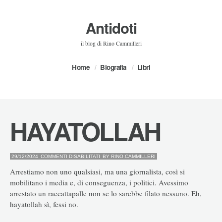
Antidoti
il blog di Rino Cammilleri
Home
Biografia
Libri
HAYATOLLAH
SU
29/12/2024
COMMENTI DISABILITATI
BY
RINO.CAMMILLERI
HAYATOLLAH
Arrestiamo non uno qualsiasi, ma una giornalista, così si
mobilitano i media e, di conseguenza, i politici. Avessimo
arrestato un raccattapalle non se lo sarebbe filato nessuno. Eh,
hayatollah sì, fessi no.