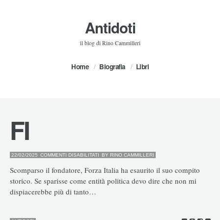
Antidoti
il blog di Rino Cammilleri
Home
Biografia
Libri
FI
SU
22/02/2025
COMMENTI DISABILITATI
BY
RINO.CAMMILLERI
FI
Scomparso il fondatore, Forza Italia ha esaurito il suo compito
storico. Se sparisse come entità politica devo dire che non mi
dispiacerebbe più di tanto…