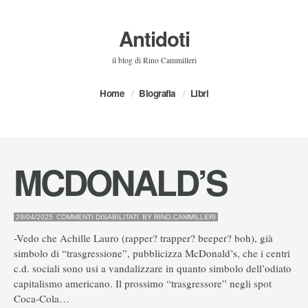
Antidoti
il blog di Rino Cammilleri
Home
Biografia
Libri
MCDONALD’S
SU
29/04/2025
COMMENTI DISABILITATI
BY
RINO.CAMMILLERI
MCDONALD’S
-Vedo che Achille Lauro (rapper? trapper? beeper? boh), già
simbolo di “trasgressione”, pubblicizza McDonald’s, che i centri
c.d. sociali sono usi a vandalizzare in quanto simbolo dell’odiato
capitalismo americano. Il prossimo “trasgressore” negli spot
Coca-Cola…