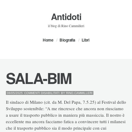
Antidoti
il blog di Rino Cammilleri
Home
Biografia
Libri
SALA-BIM
SU
08/05/2025
COMMENTI DISABILITATI
BY
RINO.CAMMILLERI
SALA-
BIM
Il sindaco di Milano (cit. da M. Del Papa, 7.5.25) al Festival dello
Sviluppo sostenibile: “A me rincresce che ancora non riusciamo
a usare il trasporto pubblico in maniera più massiccia. Il nostro è
eccellente ma ancora facciamo fatica a convincere tutti i milanesi
che il trasporto pubblico sia il modo principale con cui