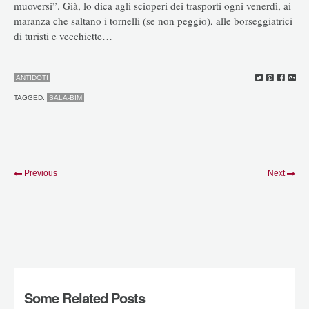
muoversi”. Già, lo dica agli scioperi dei trasporti ogni venerdì, ai
maranza che saltano i tornelli (se non peggio), alle borseggiatrici
di turisti e vecchiette…
ANTIDOTI
TAGGED:
SALA-BIM
Previous
Next
Some Related Posts