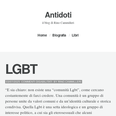
Antidoti
il blog di Rino Cammilleri
Home
Biografia
Libri
LGBT
SU
03/07/2025
COMMENTI DISABILITATI
BY
RINO.CAMMILLERI
LGBT
“E sia chiaro: non esiste una “comunità Lgbt”, come cercano
costantemente di farci credere. Una comunità è un gruppo di
persone unite da valori comuni e da un’identità culturale e storica
condivisa. Quella Lgbt è una setta ideologica e un gruppo di
interesse politico, a cui sia gli eterosessuali che alcuni