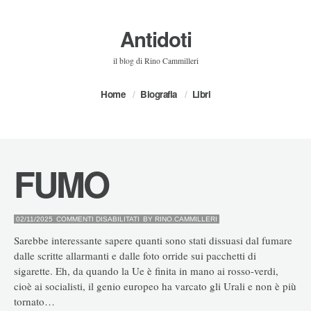
Antidoti
il blog di Rino Cammilleri
Home
Biografia
Libri
FUMO
SU
02/11/2025
COMMENTI DISABILITATI
BY
RINO.CAMMILLERI
FUMO
Sarebbe interessante sapere quanti sono stati dissuasi dal fumare
dalle scritte allarmanti e dalle foto orride sui pacchetti di
sigarette. Eh, da quando la Ue è finita in mano ai rosso-verdi,
cioè ai socialisti, il genio europeo ha varcato gli Urali e non è più
tornato…