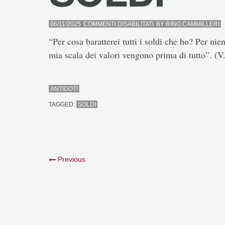
SU
06/11/2025
COMMENTI DISABILITATI
BY
RINO.CAMMILLERI
SOLDI
“Per cosa baratterei tutti i soldi che ho? Per n
mia scala dei valori vengono prima di tutto”. (V.
ANTIDOTI
TAGGED:
SOLDI
Previous