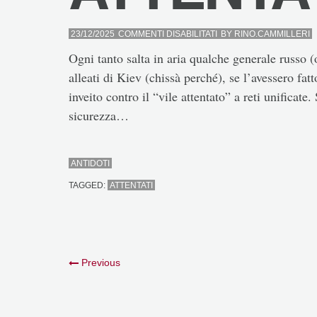
SU
23/12/2025
COMMENTI DISABILITATI
BY
RINO.CAMMILLERI
ATTENTATI
Ogni tanto salta in aria qualche generale russo
alleati di Kiev (chissà perché), se l’avessero fatt
inveito contro il “vile attentato” a reti unificate
sicurezza…
ANTIDOTI
TAGGED:
ATTENTATI
Previous