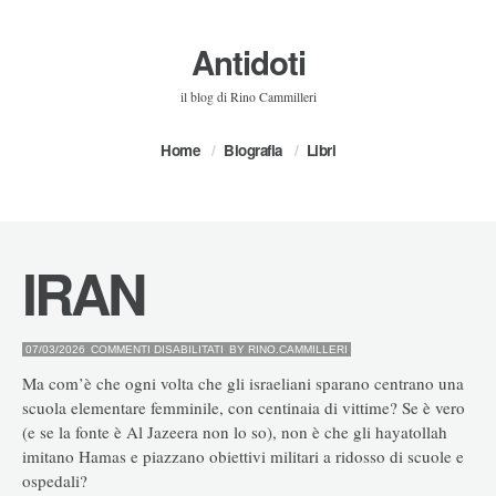
Antidoti
il blog di Rino Cammilleri
Home
Biografia
Libri
IRAN
SU
07/03/2026
COMMENTI DISABILITATI
BY
RINO.CAMMILLERI
IRAN
Ma com’è che ogni volta che gli israeliani sparano centrano una
scuola elementare femminile, con centinaia di vittime? Se è vero
(e se la fonte è Al Jazeera non lo so), non è che gli hayatollah
imitano Hamas e piazzano obiettivi militari a ridosso di scuole e
ospedali?