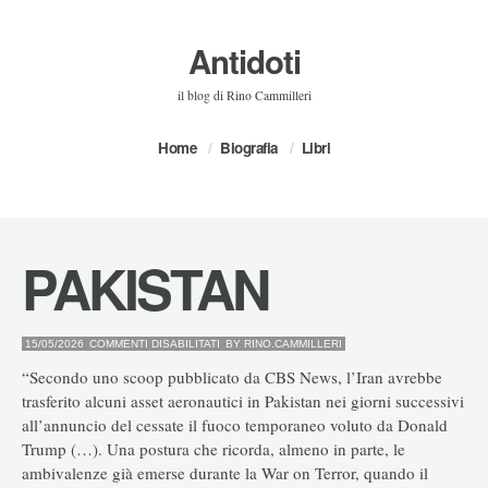
Antidoti
il blog di Rino Cammilleri
Home
Biografia
Libri
PAKISTAN
SU
15/05/2026
COMMENTI DISABILITATI
BY
RINO.CAMMILLERI
PAKISTAN
“Secondo uno scoop pubblicato da CBS News, l’Iran avrebbe
trasferito alcuni asset aeronautici in Pakistan nei giorni successivi
all’annuncio del cessate il fuoco temporaneo voluto da Donald
Trump (…). Una postura che ricorda, almeno in parte, le
ambivalenze già emerse durante la War on Terror, quando il