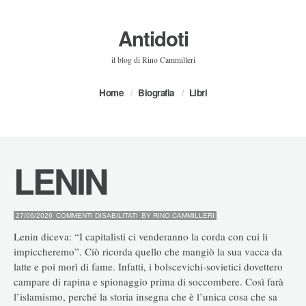
Antidoti
il blog di Rino Cammilleri
Home
Biografia
Libri
LENIN
SU
27/06/2026
COMMENTI DISABILITATI
BY
RINO.CAMMILLERI
LENIN
Lenin diceva: “I capitalisti ci venderanno la corda con cui li
impiccheremo”. Ciò ricorda quello che mangiò la sua vacca da
latte e poi morì di fame. Infatti, i bolscevichi-sovietici dovettero
campare di rapina e spionaggio prima di soccombere. Così farà
l’islamismo, perché la storia insegna che è l’unica cosa che sa