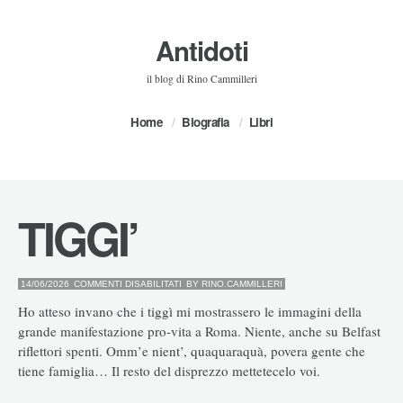
Antidoti
il blog di Rino Cammilleri
Home
Biografia
Libri
TIGGI’
SU
14/06/2026
COMMENTI DISABILITATI
BY
RINO.CAMMILLERI
TIGGI’
Ho atteso invano che i tiggì mi mostrassero le immagini della
grande manifestazione pro-vita a Roma. Niente, anche su Belfast
riflettori spenti. Omm’e nient’, quaquaraquà, povera gente che
tiene famiglia… Il resto del disprezzo mettetecelo voi.