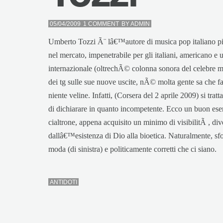
05/04/2009
1 COMMENT
BY
ADMIN
Umberto Tozzi Ã¨ lâ€™autore di musica pop italiano pi
nel mercato, impenetrabile per gli italiani, americano e
internazionale (oltrechÃ© colonna sonora del celebre 
dei tg sulle sue nuove uscite, nÃ© molta gente sa che facc
niente veline. Infatti, (Corsera del 2 aprile 2009) si tratt
di dichiarare in quanto incompetente. Ecco un buon es
cialtrone, appena acquisito un minimo di visibilitÃ , div
dallâ€™esistenza di Dio alla bioetica. Naturalmente, sfo
moda (di sinistra) e politicamente corretti che ci siano.
ANTIDOTI