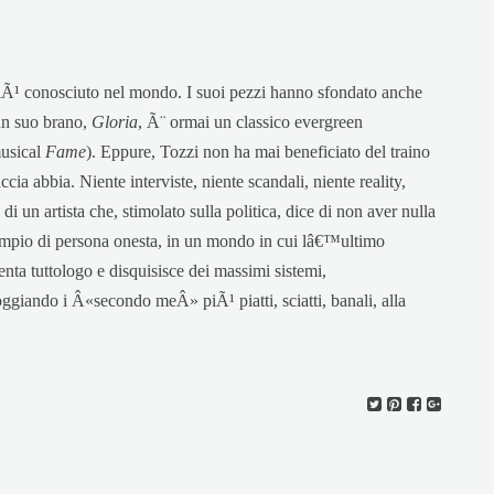
Ã¹ conosciuto nel mondo. I suoi pezzi hanno sfondato anche
 un suo brano,
Gloria
, Ã¨ ormai un classico evergreen
musical
Fame
). Eppure, Tozzi non ha mai beneficiato del traino
ia abbia. Niente interviste, niente scandali, niente reality,
a di un artista che, stimolato sulla politica, dice di non aver nulla
empio di persona onesta, in un mondo in cui lâ€™ultimo
enta tuttologo e disquisisce dei massimi sistemi,
ggiando i Â«secondo meÂ» piÃ¹ piatti, sciatti, banali, alla