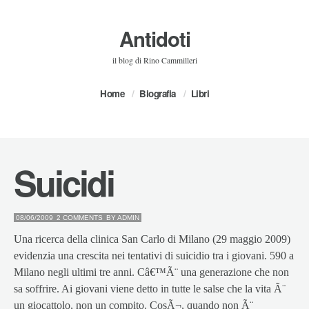
Antidoti
il blog di Rino Cammilleri
Home
Biografia
Libri
Suicidi
08/06/2009
2 COMMENTS
BY
ADMIN
Una ricerca della clinica San Carlo di Milano (29 maggio 2009)
evidenzia una crescita nei tentativi di suicidio tra i giovani. 590 a
Milano negli ultimi tre anni. Câ€™Ã¨ una generazione che non
sa soffrire. Ai giovani viene detto in tutte le salse che la vita Ã¨
un giocattolo, non un compito. CosÃ¬, quando non Ã¨