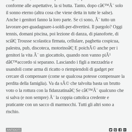
conforme alle aspettative, la si butta. Tanto, dopo câ€™Ã¨ solo
il sonno eterno (altra cosa che viene detta in tutte le salse).
Anche i genitori fanno la loro parte. Se ci sono, Ã¨ tutto un
lavorare-per-guadagnare-i-soldi-per-divertirsi. Il pargolo? Oggi
tennis, domani piscina, poi lezione di danza, di pianoforte, di
sciâ€¦ Trousse scolastica firmata, cellulare, paghetta cospicua,
palestra, pub, discoteca, motorinoâ€¦ E poichÃ© anche per i
genitori la vita Ã¨ un giocattolo, quando non vanno piÃ¹
dâ€™accordo si separano. Lasciando i figli a mezzadria e
usandoli come arma di ricatto o riempiendoli di gadget per
cercare di compensare (come se qualcosa potesse compensare la
perdita della famiglia). Va da sÃ© che talvolta basta un brutto
voto o la rottura con la fidanzatinaâ€¦ Se câ€™Ã¨ qualcuno che
si salva (e non sempre) Ã¨ la coppia cattolica credente e
praticante con un sacco di marmocchi. Tutti gli altri sono a
rischio.
ANTIDOTI