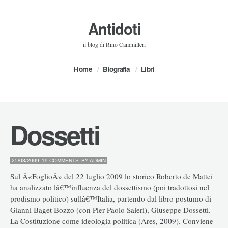
Antidoti
il blog di Rino Cammilleri
Home
Biografia
Libri
Dossetti
25/08/2009
19 COMMENTS
BY
ADMIN
Sul Â«FoglioÂ» del 22 luglio 2009 lo storico Roberto de Mattei
ha analizzato lâ€™influenza del dossettismo (poi tradottosi nel
prodismo politico) sullâ€™Italia, partendo dal libro postumo di
Gianni Baget Bozzo (con Pier Paolo Saleri), Giuseppe Dossetti.
La Costituzione come ideologia politica (Ares, 2009). Conviene