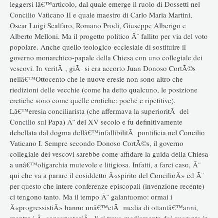
leggersi lâ€™articolo, dal quale emerge il ruolo di Dossetti nel
Concilio Vaticano II e quale maestro di Carlo Maria Martini,
Oscar Luigi Scalfaro, Romano Prodi, Giuseppe Alberigo e
Alberto Melloni. Ma il progetto politico Ã¨ fallito per via del voto
popolare. Anche quello teologico-ecclesiale di sostituire il
governo monarchico-papale della Chiesa con uno collegiale dei
vescovi. In veritÃ , giÃ si era accorto Juan Donoso CortÃ©s
nellâ€™Ottocento che le nuove eresie non sono altro che
riedizioni delle vecchie (come ha detto qualcuno, le posizione
eretiche sono come quelle erotiche: poche e ripetitive).
Lâ€™eresia conciliarista (che affermava la superioritÃ del
Concilio sul Papa) Ã¨ del XV secolo e fu definitivamente
debellata dal dogma dellâ€™infallibilitÃ pontificia nel Concilio
Vaticano I. Sempre secondo Donoso CortÃ©s, il governo
collegiale dei vescovi sarebbe come affidare la guida della Chiesa
a unâ€™oligarchia mutevole e litigiosa. Infatti, a farci caso, Ã¨
qui che va a parare il cosiddetto Â«spirito del ConcilioÂ» ed Ã¨
per questo che intere conferenze episcopali (invenzione recente)
ci tengono tanto. Ma il tempo Ã¨ galantuomo: ormai i
Â«progressistiÂ» hanno unâ€™etÃ media di ottantâ€™anni,
mentre i Â«conservatoriÂ» li si trova mediamente dai quaranta in