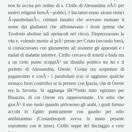
non fu uccisa per ordine di s. Cirillo di Alessandria nÃ© per
motivi religiosi bensÃ¬ politici. I linciatori erano alcuni eretici
Â«parabolaniÂ», cristiani fanatici che avevano mutuato il
nome dai gladiatori che affrontavano i leoni (prima che
Teodosio abolisse tali spettacoli nel circo). Disprezzavano la
vita e, volendo morire al piÃ¹ presto per Cristo (secondo loro),
si consacravano con giuramento ad assistere gli appestati e i
malati di malattie infettive. Cirillo cercava di tenerli a bada ma
a un certo punto scoppiÃ² un dissidio politico tra lui e il
prefetto di Alessandria, Oreste. Costui era sospettato di
paganesimo e cosÃ¬ i parabolani (cui si aggiunse qualche
monaco fuori controllo) se la presero con Ipazia, che di Oreste
era la favorita. Si aggiunga lâ€™astio tutto egiziano per
Bisanzio, di cui Oreste era rappresentante. Un astio che
giocÃ² il suo ruolo quando arrivarono gli arabi, i quali furono
accolti in Egitto praticamente con gaudio per odio
antibizantino (Costantinopoli aveva la mano pesante
soprattutto con le tasse). Cirillo seppe del linciaggio a cose