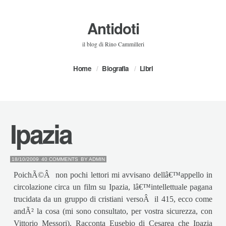
Antidoti
il blog di Rino Cammilleri
Home
Biografia
Libri
Ipazia
18/10/2009
40 COMMENTS
BY
ADMIN
PoichÃ©Â non pochi lettori mi avvisano dellâ€™appello in
circolazione circa un film su Ipazia, lâ€™intellettuale pagana
trucidata da un gruppo di cristiani versoÂ il 415, ecco come
andÃ² la cosa (mi sono consultato, per vostra sicurezza, con
Vittorio Messori). Racconta Eusebio di Cesarea che Ipazia