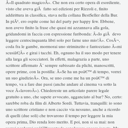
Â«Il quadrato magicoÂ». Che non era certo opera di esordiente,
visto che aveva giÃ fatto sei edizioni per Rizzoli e, finito
addirittura in classifica, stava nella collana BestSeller della Bur.
In piÃ¹, ero ospite come lui del party per happy few. Ebbene,
non avevo finito la frase che quasi mi azzannava alla gola,
gridandomi in faccia con espressione furibonda: Â«Io giÃ devo
leggere centocinquanta libri solo per farne uno mio!Â». CosÃ¬,
coda fra le gambe, mormorai uno striminzito e fantozziano Â«mi
scusiâ€¦Â» e girai i tacchi. Eh, ognuno ha il suo modo per tenere
alla larga gli scocciatori. In effetti, malagrazia a parte, uno
scrittore affermato Ã¨ sempre subissato da plichi, manoscritti,
opere prime, con la postilla: Â«Se ha un poâ€™ di tempo, vorrei
un suo giudizioÂ». Ora, se uno come me ha un poâ€™ di
tempo, va a fare due passi (anche andare al cinema va sotto la
voce Â«lavoroÂ»). Chiedereste un articolato parere legale
gratuito a uno, che sapete avvocato, agganciato al bar? No, certo:
sarebbe roba da film di Alberto Sordi. Tuttavia, tranquilli: io sono
uno scrittore cristiano e non caccio via nessuno, anche a ricordo
di quelli (due soli) che trovarono il tempo per leggere la mia
opera prima, Dio renda loro merito. E poi, non si sa mai: non
vorrei perdermi unâ€™eventuale capolavoro ancora ignoto. Ma