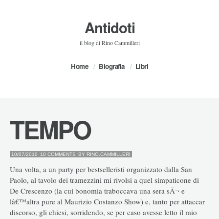
Antidoti
il blog di Rino Cammilleri
Home
Biografia
Libri
TEMPO
10/07/2010
10 COMMENTS
BY
RINO.CAMMILLERI
Una volta, a un party per bestselleristi organizzato dalla San
Paolo, al tavolo dei tramezzini mi rivolsi a quel simpaticone di
De Crescenzo (la cui bonomia traboccava una sera sÃ¬ e
lâ€™altra pure al Maurizio Costanzo Show) e, tanto per attaccar
discorso, gli chiesi, sorridendo, se per caso avesse letto il mio