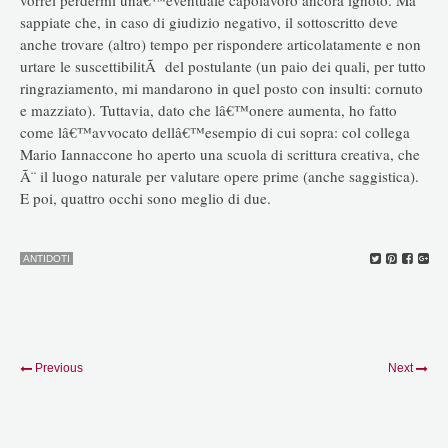
sappiate che, in caso di giudizio negativo, il sottoscritto deve
anche trovare (altro) tempo per rispondere articolatamente e non
urtare le suscettibilitÃ del postulante (un paio dei quali, per tutto
ringraziamento, mi mandarono in quel posto con insulti: cornuto
e mazziato). Tuttavia, dato che lâ€™onere aumenta, ho fatto
come lâ€™avvocato dellâ€™esempio di cui sopra: col collega
Mario Iannaccone ho aperto una scuola di scrittura creativa, che
Ã¨ il luogo naturale per valutare opere prime (anche saggistica).
E poi, quattro occhi sono meglio di due.
ANTIDOTI
Previous
Next