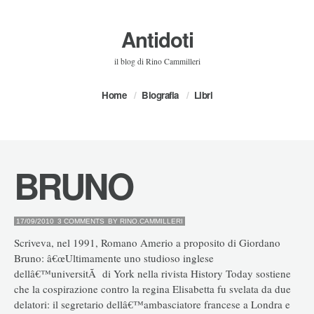
Antidoti
il blog di Rino Cammilleri
Home
Biografia
Libri
BRUNO
17/09/2010
3 COMMENTS
BY
RINO.CAMMILLERI
Scriveva, nel 1991, Romano Amerio a proposito di Giordano
Bruno: â€œUltimamente uno studioso inglese
dellâ€™universitÃ di York nella rivista History Today sostiene
che la cospirazione contro la regina Elisabetta fu svelata da due
delatori: il segretario dellâ€™ambasciatore francese a Londra e