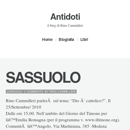
Antidoti
il blog di Rino Cammilleri
Home
Biografia
Libri
SASSUOLO
18/09/2010
2 COMMENTS
BY
RINO.CAMMILLERI
Rino Cammilleri parlerÃ sul tema: “Dio Ã¨ cattolico?”. Il
25/Settembre/ 2010
Dalle ore 15,00. Nell’ambito del Giorno del Timone per
lâ€™Emilia Romagna (per il programma v. www.iltimone.org).
ComunitÃ lâ€™Angolo, Via Martiniana, 385 -Modena