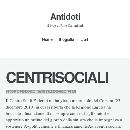
Antidoti
il blog di Rino Cammilleri
Home
Biografia
Libri
CENTRISOCIALI
21/02/2011
9 COMMENTS
BY
RINO.CAMMILLERI
Il Centro Studi Federici mi ha girato un articolo del Corsera (23
dicembre 2010) in cui si riporta che la Regione Liguria ha
bocciato i finanziamenti da sempre concessi agli oratori e
approvato un ordine del giorno della sinistra che la impegnava a
sostenere Â«politicamente e finanziariamenteÂ» i centri sociali.