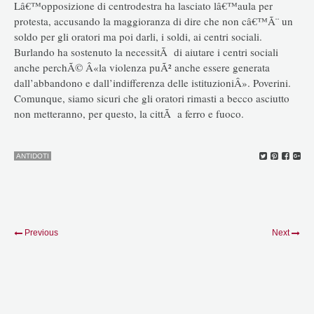
Lâ€™opposizione di centrodestra ha lasciato lâ€™aula per
protesta, accusando la maggioranza di dire che non câ€™Ã¨ un
soldo per gli oratori ma poi darli, i soldi, ai centri sociali.
Burlando ha sostenuto la necessitÃ di aiutare i centri sociali
anche perchÃ© Â«la violenza puÃ² anche essere generata
dall’abbandono e dall’indifferenza delle istituzioniÂ». Poverini.
Comunque, siamo sicuri che gli oratori rimasti a becco asciutto
non metteranno, per questo, la cittÃ a ferro e fuoco.
ANTIDOTI
Previous
Next