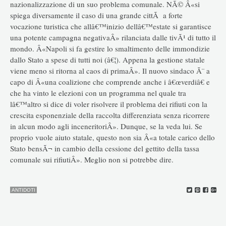
nazionalizzazione di un suo problema comunale. NÃ© Â«si
spiega diversamente il caso di una grande cittÃ a forte
vocazione turistica che allâ€™inizio dellâ€™estate si garantisce
una potente campagna negativaÂ» rilanciata dalle tivÃ¹ di tutto il
mondo. Â«Napoli si fa gestire lo smaltimento delle immondizie
dallo Stato a spese di tutti noi (â€¦). Appena la gestione statale
viene meno si ritorna al caos di primaÂ». Il nuovo sindaco Ã¨ a
capo di Â«una coalizione che comprende anche i â€œverdiâ€ e
che ha vinto le elezioni con un programma nel quale tra
lâ€™altro si dice di voler risolvere il problema dei rifiuti con la
crescita esponenziale della raccolta differenziata senza ricorrere
in alcun modo agli inceneritoriÂ». Dunque, se la veda lui. Se
proprio vuole aiuto statale, questo non sia Â«a totale carico dello
Stato bensÃ¬ in cambio della cessione del gettito della tassa
comunale sui rifiutiÂ». Meglio non si potrebbe dire.
ANTIDOTI