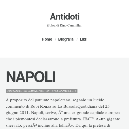
Antidoti
il blog di Rino Cammilleri
Home
Biografia
Libri
NAPOLI
26/06/2011
14 COMMENTS
BY
RINO.CAMMILLERI
A proposito del pattume napoletano, segnalo un lucido
commento di Robi Ronza su La BussolaQuotidiana del 25
giugno 2011. Napoli, scrive, Ã¨ una ex grande capitale europea
che i piemontesi declassarono a prefettura. Eâ€™ Â«un gigante
snervato, perciÃ² incline alla folliaÂ». Da qui la pretesa di