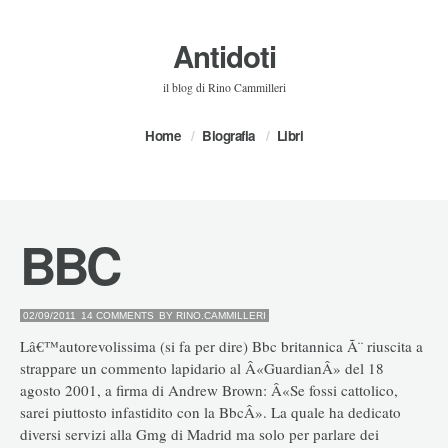
Antidoti
il blog di Rino Cammilleri
Home
Biografia
Libri
BBC
02/09/2011
14 COMMENTS
BY
RINO.CAMMILLERI
Lâ€™autorevolissima (si fa per dire) Bbc britannica Ã¨ riuscita a
strappare un commento lapidario al Â«GuardianÂ» del 18
agosto 2001, a firma di Andrew Brown: Â«Se fossi cattolico,
sarei piuttosto infastidito con la BbcÂ». La quale ha dedicato
diversi servizi alla Gmg di Madrid ma solo per parlare dei