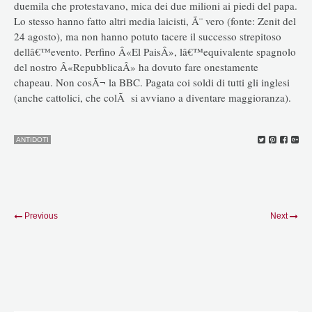
duemila che protestavano, mica dei due milioni ai piedi del papa.
Lo stesso hanno fatto altri media laicisti, Ã¨ vero (fonte: Zenit del
24 agosto), ma non hanno potuto tacere il successo strepitoso
dellâ€™evento. Perfino Â«El PaisÂ», lâ€™equivalente spagnolo
del nostro Â«RepubblicaÂ» ha dovuto fare onestamente
chapeau. Non cosÃ¬ la BBC. Pagata coi soldi di tutti gli inglesi
(anche cattolici, che colÃ si avviano a diventare maggioranza).
ANTIDOTI
Previous
Next