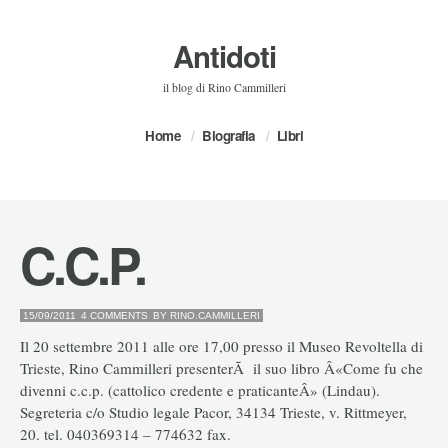
Antidoti
il blog di Rino Cammilleri
Home
Biografia
Libri
C.C.P.
15/09/2011
4 COMMENTS
BY
RINO.CAMMILLERI
Il 20 settembre 2011 alle ore 17,00 presso il Museo Revoltella di
Trieste, Rino Cammilleri presenterÃ il suo libro Â«Come fu che
divenni c.c.p. (cattolico credente e praticanteÂ» (Lindau).
Segreteria c/o Studio legale Pacor, 34134 Trieste, v. Rittmeyer,
20. tel. 040369314 – 774632 fax.