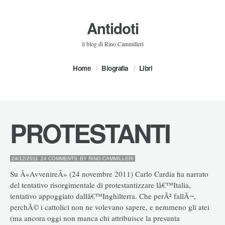
Antidoti
il blog di Rino Cammilleri
Home
Biografia
Libri
PROTESTANTI
24/12/2011
24 COMMENTS
BY
RINO.CAMMILLERI
Su Â«AvvenireÂ» (24 novembre 2011) Carlo Cardia ha narrato
del tentativo risorgimentale di protestantizzare lâ€™Italia,
tentativo appoggiato dallâ€™Inghilterra. Che perÃ² fallÃ¬,
perchÃ© i cattolici non ne volevano sapere, e nemmeno gli atei
(ma ancora oggi non manca chi attribuisce la presunta