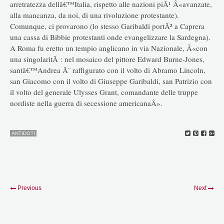
arretratezza dellâ€™Italia, rispetto alle nazioni piÃ¹ Â«avanzate,
alla mancanza, da noi, di una rivoluzione protestante).
Comunque, ci provarono (lo stesso Garibaldi portÃ² a Caprera
una cassa di Bibbie protestanti onde evangelizzare la Sardegna).
A Roma fu eretto un tempio anglicano in via Nazionale, Â«con
una singolaritÃ : nel mosaico del pittore Edward Burne-Jones,
santâ€™Andrea Ã¨ raffigurato con il volto di Abramo Lincoln,
san Giacomo con il volto di Giuseppe Garibaldi, san Patrizio con
il volto del generale Ulysses Grant, comandante delle truppe
nordiste nella guerra di secessione americanaÂ».
ANTIDOTI
Previous
Next