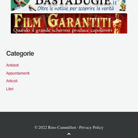
Categorie
Antidoti
Appuntamenti
Articoli
Libri
© 2022 Rino Cammilleri -
Privacy Policy