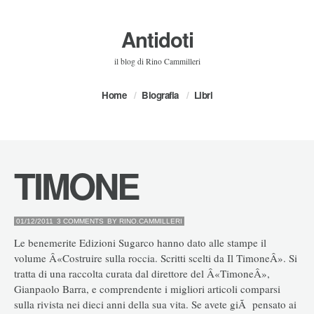
Antidoti
il blog di Rino Cammilleri
Home
Biografia
Libri
TIMONE
01/12/2011
3 COMMENTS
BY
RINO.CAMMILLERI
Le benemerite Edizioni Sugarco hanno dato alle stampe il
volume Â«Costruire sulla roccia. Scritti scelti da Il TimoneÂ». Si
tratta di una raccolta curata dal direttore del Â«TimoneÂ»,
Gianpaolo Barra, e comprendente i migliori articoli comparsi
sulla rivista nei dieci anni della sua vita. Se avete giÃ pensato ai