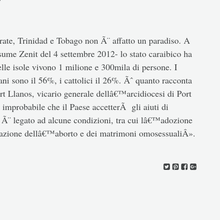
trate, Trinidad e Tobago non Ã¨ affatto un paradiso. A
me Zenit del 4 settembre 2012- lo stato caraibico ha
lle isole vivono 1 milione e 300mila di persone. I
ani sono il 56%, i cattolici il 26%. Ãˆ quanto racconta
t Llanos, vicario generale dellâ€™arcidiocesi di Port
 improbabile che il Paese accetterÃ gli aiuti di
Ã¨ legato ad alcune condizioni, tra cui lâ€™adozione
lizzazione dellâ€™aborto e dei matrimoni omosessualiÂ».