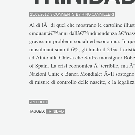
25/09/2012
3 COMMENTS
BY
RINO.CAMMILLERI
Al di lÃ di quel che mostrano le cartoline illus
cinquantâ€™anni dallâ€™indipendenza â€“riassu
gravissimi problemi sociali ed economici. In que
musulmani sono il 6%, gli hindu il 24%. I cristi
ad Aiuto alla Chiesa che Soffre monsignor Rober
of Spain. La crisi economica Ã¨ terribile, ma Ã¨
Nazioni Unite e Banca Mondiale: Â«Il sostegno 
di misure di controllo delle nascite, e la lega
ANTIDOTI
TAGGED:
TRINIDAD