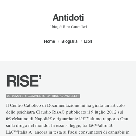
Antidoti
il blog di Rino Cammilleri
Home
Biografia
Libri
RISE’
03/10/2012
6 COMMENTS
BY
RINO.CAMMILLERI
Il Centro Cattolico di Documentazione mi ha girato un articolo
dello psichiatra Claudio RisÃ© pubblicato il 9 luglio 2012 sul
â€œMattino di Napoliâ€ e riguardante lâ€™ultimo rapporto Onu
sulla droga nel mondo. In esso si legge, tra lâ€™altro:â€
Lâ€™Italia Ã¨ ancora in testa ai Paesi consumatori di cannabis in