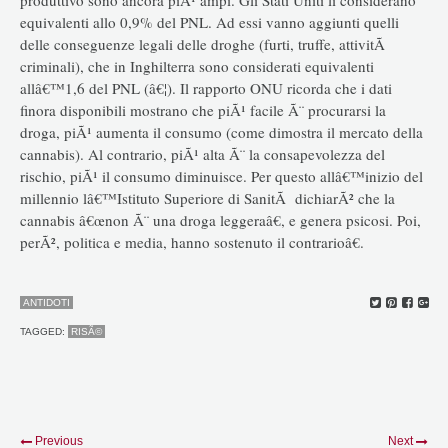
equivalenti allo 0,9% del PNL. Ad essi vanno aggiunti quelli
delle conseguenze legali delle droghe (furti, truffe, attivitÃ
criminali), che in Inghilterra sono considerati equivalenti
allâ€™1,6 del PNL (â€¦). Il rapporto ONU ricorda che i dati
finora disponibili mostrano che piÃ¹ facile Ã¨ procurarsi la
droga, piÃ¹ aumenta il consumo (come dimostra il mercato della
cannabis). Al contrario, piÃ¹ alta Ã¨ la consapevolezza del
rischio, piÃ¹ il consumo diminuisce. Per questo allâ€™inizio del
millennio lâ€™Istituto Superiore di SanitÃ dichiarÃ² che la
cannabis â€œnon Ã¨ una droga leggeraâ€, e genera psicosi. Poi,
perÃ², politica e media, hanno sostenuto il contrarioâ€.
ANTIDOTI
TAGGED:
RISÃ©
Previous
Next