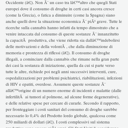
Occidente (â€¦). Non Ã¨ un caso tra lâ€™altro che quegli Stati
europei dove il consumo di droghe in certi casi ancora cresce
(come la Grecia), o fatica a diminuire (come la Spagna) siano
anche quelli dove la situazione economica Ã¨ piÃ¹ grave. Tutte le
ricerche sulla cannabis hanno infatti da tempo dimostrato che a
venire intaccata dal consumo di queste sostanze Ã¨ innanzitutto
la capacitÃ produttiva, che viene ridotta sia dallâ€™indebolirsi
delle motivazioni e della volontÃ , che dalla diminuzione di
memoria e prontezza di riflessi (â€¦). Il consumo di droghe
illegali, a cominciare dalla cannabis che rimane nella gran parte
dei casi la sostanza di iniziazione, quella da cui si parte verso
tutte le altre, richiede poi negli anni successivi interventi, cure,
ospedalizzazioni per problemi psichiatrici, riabilitazioni, infezioni
di HIV e epatiti, overdose. Assumere queste sostanze Ã¨
allâ€™origine di un numero enorme di incidenti e malattie (dalle
infertilitÃ ai tumori al polmone, ad alcune forme degenerative),
e delle relative spese per cercare di curarle. Secondo il rapporto,
per fronteggiare i costi sanitari del consumo di droghe sarebbe
necessario lo 0,4% del Prodotto lordo globale, qualcosa come
250 miliardi di dollari (â€¦). I costi complessivi sul sistema
produttivo sono ancora piÃ¹ ampi. Gli Stati Uniti li considerano