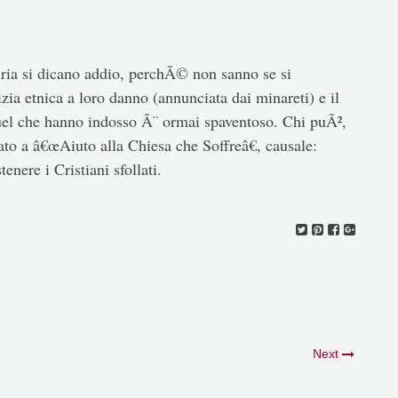
 Siria si dicano addio, perchÃ© non sanno se si
zia etnica a loro danno (annunciata dai minareti) e il
quel che hanno indosso Ã¨ ormai spaventoso. Chi puÃ²,
ato a â€œAiuto alla Chiesa che Soffreâ€, causale:
ere i Cristiani sfollati.
Next