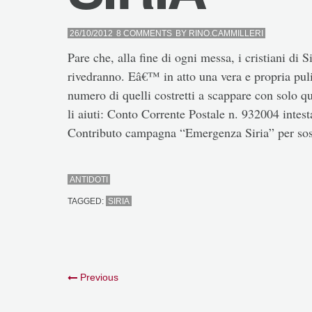
26/10/2012
8 COMMENTS
BY
RINO.CAMMILLERI
Pare che, alla fine di ogni messa, i cristiani di
rivedranno. Eâ€™ in atto una vera e propria puli
numero di quelli costretti a scappare con solo 
li aiuti: Conto Corrente Postale n. 932004 intest
Contributo campagna “Emergenza Siria” per sosten
ANTIDOTI
TAGGED:
SIRIA
Previous