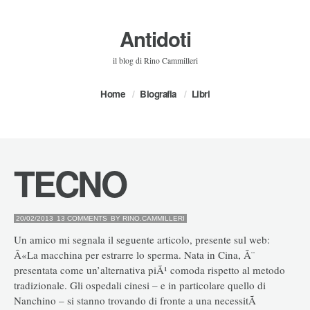
Antidoti
il blog di Rino Cammilleri
Home
Biografia
Libri
TECNO
20/02/2013
13 COMMENTS
BY
RINO.CAMMILLERI
Un amico mi segnala il seguente articolo, presente sul web:
Â«La macchina per estrarre lo sperma. Nata in Cina, Ã¨
presentata come un’alternativa piÃ¹ comoda rispetto al metodo
tradizionale. Gli ospedali cinesi – e in particolare quello di
Nanchino – si stanno trovando di fronte a una necessitÃ