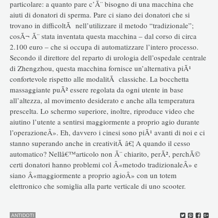
particolare: a quanto pare c’Ã¨ bisogno di una macchina che
aiuti di donatori di sperma. Pare ci siano dei donatori che si
trovano in difficoltÃ nell’utilizzare il metodo “tradizionale”;
cosÃ¬ Ã¨ stata inventata questa macchina – dal corso di circa
2.100 euro – che si occupa di automatizzare l’intero processo.
Secondo il direttore del reparto di urologia dell’ospedale centrale
di Zhengzhou, questa macchina fornisce un’alternativa piÃ¹
confortevole rispetto alle modalitÃ classiche. La bocchetta
massaggiante puÃ² essere regolata da ogni utente in base
all’altezza, al movimento desiderato e anche alla temperatura
prescelta. Lo schermo superiore, inoltre, riproduce video che
aiutino l’utente a sentirsi maggiormente a proprio agio durante
l’operazioneÂ». Eh, davvero i cinesi sono piÃ¹ avanti di noi e ci
stanno superando anche in creativitÃ â€¦ A quando il cesso
automatico? Nellâ€™articolo non Ã¨ chiarito, perÃ², perchÃ©
certi donatori hanno problemi col Â«metodo tradizionaleÂ» e
siano Â«maggiormente a proprio agioÂ» con un totem
elettronico che somiglia alla parte verticale di uno scooter.
ANTIDOTI