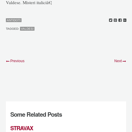
Valdese. Misteri italiciâ€¦
ANTIDOTI
TAGGED:
VALDESI
Previous
Next
Some Related Posts
STRAVAX