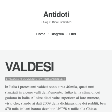
Antidoti
il blog di Rino Cammilleri
Home
Biografia
Libri
VALDESI
17/07/2013
0 COMMENTS
BY
RINO.CAMMILLERI
In Italia i protestanti valdesi sono circa 40mila, quasi tutti
stanziati in alcune valli del Piemonte. Tuttavia, la stima di cui
godono in Italia Ã¨ oltre dieci volte superiore al loro numero,
visto che, stando ai dati 2009 della dichiarazione dei redditi, ben
470 mila italiani hanno devoluto lâ€™8 x mille alla Chiesa