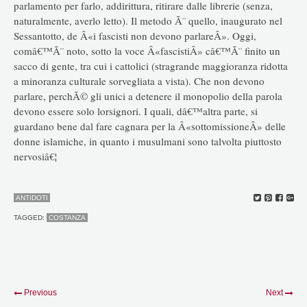
parlamento per farlo, addirittura, ritirare dalle librerie (senza,
naturalmente, averlo letto). Il metodo Ã¨ quello, inaugurato nel
Sessantotto, de Â«i fascisti non devono parlareÂ». Oggi,
comâ€™Ã¨ noto, sotto la voce Â«fascistiÂ» câ€™Ã¨ finito un
sacco di gente, tra cui i cattolici (stragrande maggioranza ridotta
a minoranza culturale sorvegliata a vista). Che non devono
parlare, perchÃ© gli unici a detenere il monopolio della parola
devono essere solo lorsignori. I quali, dâ€™altra parte, si
guardano bene dal fare cagnara per la Â«sottomissioneÂ» delle
donne islamiche, in quanto i musulmani sono talvolta piuttosto
nervosiâ€¦
ANTIDOTI
TAGGED:
COSTANZA
Previous
Next