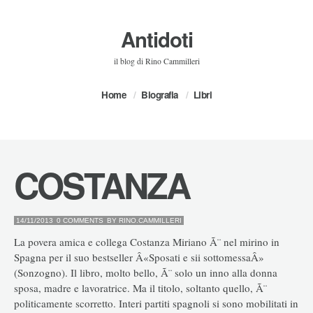
Antidoti
il blog di Rino Cammilleri
Home
Biografia
Libri
COSTANZA
14/11/2013
0 COMMENTS
BY
RINO.CAMMILLERI
La povera amica e collega Costanza Miriano Ã¨ nel mirino in
Spagna per il suo bestseller Â«Sposati e sii sottomessaÂ»
(Sonzogno). Il libro, molto bello, Ã¨ solo un inno alla donna
sposa, madre e lavoratrice. Ma il titolo, soltanto quello, Ã¨
politicamente scorretto. Interi partiti spagnoli si sono mobilitati in