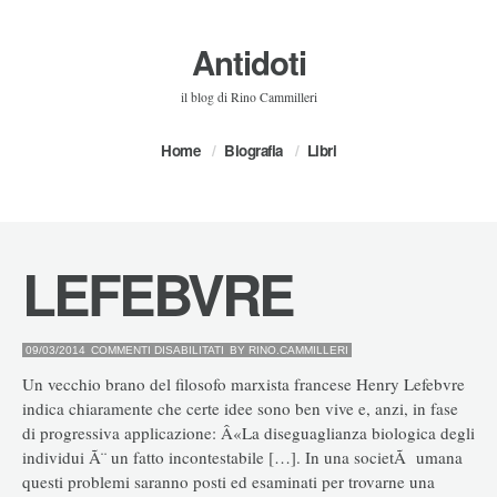
Antidoti
il blog di Rino Cammilleri
Home
Biografia
Libri
LEFEBVRE
SU
09/03/2014
COMMENTI DISABILITATI
BY
RINO.CAMMILLERI
LEFEBVRE
Un vecchio brano del filosofo marxista francese Henry Lefebvre
indica chiaramente che certe idee sono ben vive e, anzi, in fase
di progressiva applicazione: Â«La diseguaglianza biologica degli
individui Ã¨ un fatto incontestabile […]. In una societÃ umana
questi problemi saranno posti ed esaminati per trovarne una