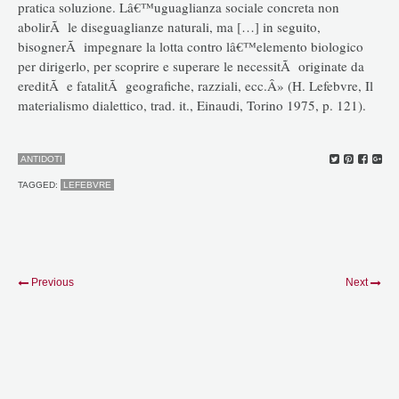
pratica soluzione. Lâ€™uguaglianza sociale concreta non
abolirÃ le diseguaglianze naturali, ma […] in seguito,
bisognerÃ impegnare la lotta contro lâ€™elemento biologico
per dirigerlo, per scoprire e superare le necessitÃ originate da
ereditÃ e fatalitÃ geografiche, razziali, ecc.Â» (H. Lefebvre, Il
materialismo dialettico, trad. it., Einaudi, Torino 1975, p. 121).
ANTIDOTI
TAGGED:
LEFEBVRE
Previous
Next