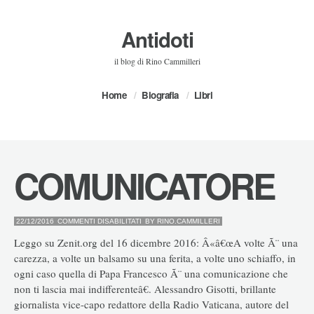
Antidoti
il blog di Rino Cammilleri
Home
Biografia
Libri
COMUNICATORE
SU
22/12/2016
COMMENTI DISABILITATI
BY
RINO.CAMMILLERI
COMUNICATORE
Leggo su Zenit.org del 16 dicembre 2016: Â«â€œA volte Ã¨ una
carezza, a volte un balsamo su una ferita, a volte uno schiaffo, in
ogni caso quella di Papa Francesco Ã¨ una comunicazione che
non ti lascia mai indifferenteâ€. Alessandro Gisotti, brillante
giornalista vice-capo redattore della Radio Vaticana, autore del