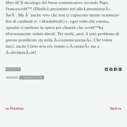
libro â€˜Il decalogo del buon comunicatore secondo Papa
Francescoâ€™ (Elledici) presentato ieri alla LateranenseÂ».
SarÃ . Ma Ã¨ anche vero che non ci capiscono niente nemmeno
fior di cardinali (v. i â€œdubiaâ€) e, ogni volta che esterna,
squadre si mettono in opera per chiarire che cosâ€™ha
â€œveramente voluto direâ€. Per molti, anzi, il vero problema di
questo pontificato sta nella Â«comunicazioneÂ». Che volete
farci, anche Cristo non era venuto a Â«unireÂ» ma a
Â«dividereÂ»â€¦
ANTIDOTI
TAGGED:
COMUNICATORE
Previous
Next