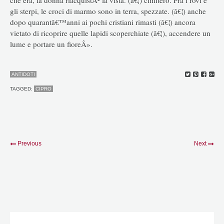
gli sterpi, le croci di marmo sono in terra, spezzate. (â€¦) anche
dopo quarantâ€™anni ai pochi cristiani rimasti (â€¦) ancora
vietato di ricoprire quelle lapidi scoperchiate (â€¦), accendere un
lume e portare un fioreÂ».
ANTIDOTI
TAGGED:
CIPRO
Previous
Next