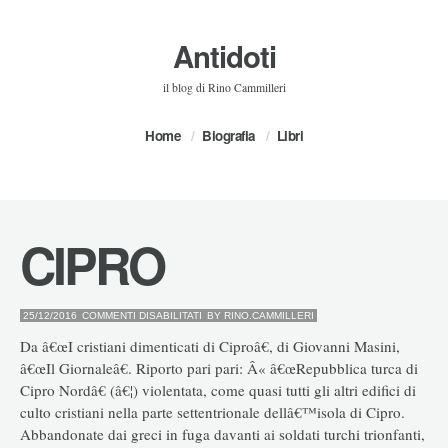
Antidoti
il blog di Rino Cammilleri
Home
Biografia
Libri
CIPRO
SU
25/12/2016
COMMENTI DISABILITATI
BY
RINO.CAMMILLERI
CIPRO
Da â€œI cristiani dimenticati di Ciproâ€, di Giovanni Masini,
â€œIl Giornaleâ€. Riporto pari pari: Â« â€œRepubblica turca di
Cipro Nordâ€ (â€¦) violentata, come quasi tutti gli altri edifici di
culto cristiani nella parte settentrionale dellâ€™isola di Cipro.
Abbandonate dai greci in fuga davanti ai soldati turchi trionfanti,