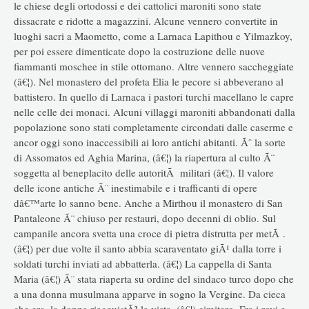
le chiese degli ortodossi e dei cattolici maroniti sono state
dissacrate e ridotte a magazzini. Alcune vennero convertite in
luoghi sacri a Maometto, come a Larnaca Lapithou e Yilmazkoy,
per poi essere dimenticate dopo la costruzione delle nuove
fiammanti moschee in stile ottomano. Altre vennero saccheggiate
(â€¦). Nel monastero del profeta Elia le pecore si abbeverano al
battistero. In quello di Larnaca i pastori turchi macellano le capre
nelle celle dei monaci. Alcuni villaggi maroniti abbandonati dalla
popolazione sono stati completamente circondati dalle caserme e
ancor oggi sono inaccessibili ai loro antichi abitanti. Ãˆ la sorte
di Assomatos ed Aghia Marina, (â€¦) la riapertura al culto Ã¨
soggetta al beneplacito delle autoritÃ militari (â€¦). Il valore
delle icone antiche Ã¨ inestimabile e i trafficanti di opere
dâ€™arte lo sanno bene. Anche a Mirthou il monastero di San
Pantaleone Ã¨ chiuso per restauri, dopo decenni di oblio. Sul
campanile ancora svetta una croce di pietra distrutta per metÃ .
(â€¦) per due volte il santo abbia scaraventato giÃ¹ dalla torre i
soldati turchi inviati ad abbatterla. (â€¦) La cappella di Santa
Maria (â€¦) Ã¨ stata riaperta su ordine del sindaco turco dopo che
a una donna musulmana apparve in sogno la Vergine. Da cieca
che era, la donna riacquistÃ² la vista. (â€¦) cimitero. Fra i rovi e