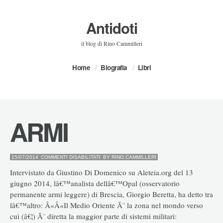
Antidoti
il blog di Rino Cammilleri
Home
Biografia
Libri
ARMI
SU
15/07/2014
COMMENTI DISABILITATI
BY
RINO.CAMMILLERI
ARMI
Intervistato da Giustino Di Domenico su Aleteia.org del 13
giugno 2014, lâ€™analista dellâ€™Opal (osservatorio
permanente armi leggere) di Brescia, Giorgio Beretta, ha detto tra
lâ€™altro: Â«Â«Il Medio Oriente Ã¨ la zona nel mondo verso
cui (â€¦) Ã¨ diretta la maggior parte di sistemi militari: