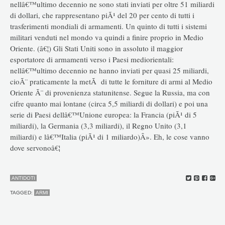
nellâ€™ultimo decennio ne sono stati inviati per oltre 51 miliardi
di dollari, che rappresentano piÃ¹ del 20 per cento di tutti i
trasferimenti mondiali di armamenti. Un quinto di tutti i sistemi
militari venduti nel mondo va quindi a finire proprio in Medio
Oriente. (â€¦) Gli Stati Uniti sono in assoluto il maggior
esportatore di armamenti verso i Paesi mediorientali:
nellâ€™ultimo decennio ne hanno inviati per quasi 25 miliardi,
cioÃ¨ praticamente la metÃ di tutte le forniture di armi al Medio
Oriente Ã¨ di provenienza statunitense. Segue la Russia, ma con
cifre quanto mai lontane (circa 5,5 miliardi di dollari) e poi una
serie di Paesi dellâ€™Unione europea: la Francia (piÃ¹ di 5
miliardi), la Germania (3,3 miliardi), il Regno Unito (3,1
miliardi) e lâ€™Italia (piÃ¹ di 1 miliardo)Â». Eh, le cose vanno
dove servonoâ€¦
ANTIDOTI
TAGGED:
ARMI