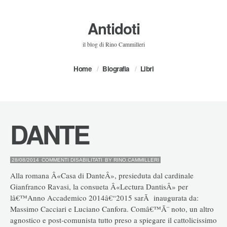
Antidoti
il blog di Rino Cammilleri
Home
Biografia
Libri
DANTE
SU
28/08/2014
COMMENTI DISABILITATI
BY
RINO.CAMMILLERI
DANTE
Alla romana Â«Casa di DanteÂ», presieduta dal cardinale
Gianfranco Ravasi, la consueta Â«Lectura DantisÂ» per
lâ€™Anno Accademico 2014â€“2015 sarÃ inaugurata da:
Massimo Cacciari e Luciano Canfora. Comâ€™Ã¨ noto, un altro
agnostico e post-comunista tutto preso a spiegare il cattolicissimo