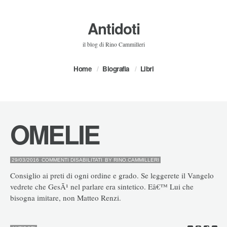
Antidoti
il blog di Rino Cammilleri
Home
Biografia
Libri
OMELIE
SU
29/03/2016
COMMENTI DISABILITATI
BY
RINO.CAMMILLERI
OMELIE
Consiglio ai preti di ogni ordine e grado. Se leggerete il Vangelo
vedrete che GesÃ¹ nel parlare era sintetico. Eâ€™ Lui che
bisogna imitare, non Matteo Renzi.