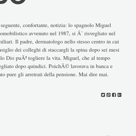
 seguente, confortante, notizia: lo spagnolo Miguel
mobilistico avvenuto nel 1987, si Ã¨ risvegliato nel
iliari. Il padre, dermatologo nello stesso centro in cui
siglio dei colleghi di staccargli la spina dopo sei mesi
olo Dio puÃ² togliere la vita. Miguel, che al tempo
egliato dopo quindici. PoichÃ© lavorava in banca e
to pure gli arretrati della pensione. Mai dire mai.