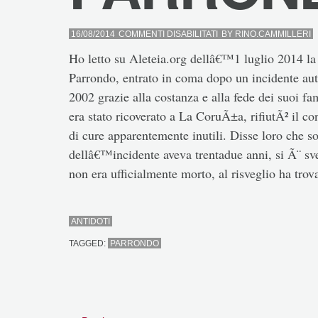
SU
16/08/2014
COMMENTI DISABILITATI
BY
RINO.CAMMILLERI
PARRONDO
Ho letto su Aleteia.org dellâ€™1 luglio 2014 la
Parrondo, entrato in coma dopo un incidente auto
2002 grazie alla costanza e alla fede dei suoi fam
era stato ricoverato a La CoruÃ±a, rifiutÃ² il con
di cure apparentemente inutili. Disse loro che s
dellâ€™incidente aveva trentadue anni, si Ã¨ sv
non era ufficialmente morto, al risveglio ha trova
ANTIDOTI
TAGGED:
PARRONDO