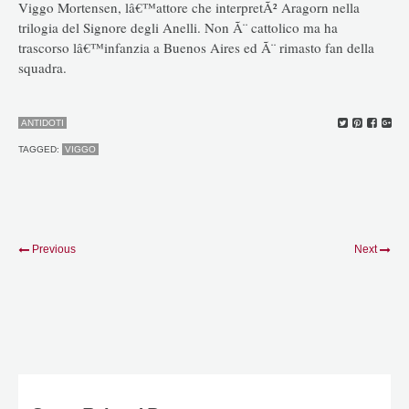
Viggo Mortensen, lâ€™attore che interpretÃ² Aragorn nella
trilogia del Signore degli Anelli. Non Ã¨ cattolico ma ha
trascorso lâ€™infanzia a Buenos Aires ed Ã¨ rimasto fan della
squadra.
ANTIDOTI
TAGGED:
VIGGO
Previous
Next