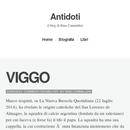
Antidoti
il blog di Rino Cammilleri
Home
Biografia
Libri
VIGGO
SU
24/08/2014
COMMENTI DISABILITATI
BY
RINO.CAMMILLERI
VIGGO
Marco respinti, su La Nuova Bussola Quotidiana (22 luglio
2014), ha rivelato le origini cattoliche del San Lorenzo de
Almagro, la squadra di calcio argentina (fondata da un salesiano)
per cui faceva (e forse fa) il tifo il papa. La squadra ha una sua
cappella, la cui costruzione Ã¨ stata finanziata nientemeno che da