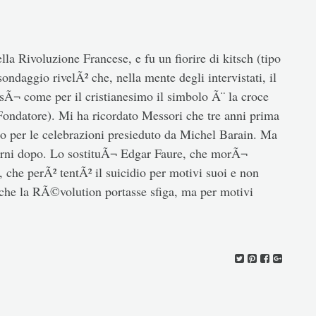
lla Rivoluzione Francese, e fu un fiorire di kitsch (tipo
ondaggio rivelÃ² che, nella mente degli intervistati, il
osÃ¬ come per il cristianesimo il simbolo Ã¨ la croce
 Fondatore). Mi ha ricordato Messori che tre anni prima
to per le celebrazioni presieduto da Michel Barain. Ma
iorni dopo. Lo sostituÃ¬ Edgar Faure, che morÃ¬
 che perÃ² tentÃ² il suicidio per motivi suoi e non
che la RÃ©volution portasse sfiga, ma per motivi