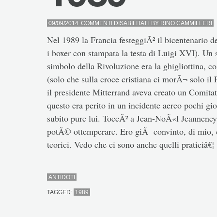
SU
09/09/2014
COMMENTI DISABILITATI
BY
RINO.CAMMILLERI
1989
Nel 1989 la Francia festeggiÃ² il bicentenario de
i boxer con stampata la testa di Luigi XVI). Un s
simbolo della Rivoluzione era la ghigliottina, c
(solo che sulla croce cristiana ci morÃ¬ solo il
il presidente Mitterrand aveva creato un Comita
questo era perito in un incidente aereo pochi g
subito pure lui. ToccÃ² a Jean-NoÃ«l Jeanneney,
potÃ© ottemperare. Ero giÃ convinto, di mio, 
teorici. Vedo che ci sono anche quelli praticiâ€¦
ANTIDOTI
TAGGED:
1989