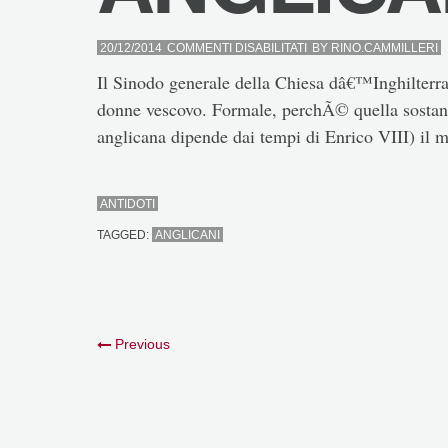
SU
20/12/2014
COMMENTI DISABILITATI
BY
RINO.CAMMILLERI
ANGLICANI
Il Sinodo generale della Chiesa dâ€™Inghilterra
donne vescovo. Formale, perchÃ© quella sostan
anglicana dipende dai tempi di Enrico VIII) il m
ANTIDOTI
TAGGED:
ANGLICANI
Previous