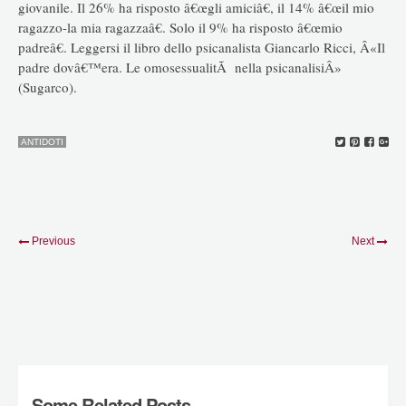
giovanile. Il 26% ha risposto â€œgli amiciâ€, il 14% â€œil mio
ragazzo-la mia ragazzaâ€. Solo il 9% ha risposto â€œmio
padreâ€. Leggersi il libro dello psicanalista Giancarlo Ricci, Â«Il
padre dovâ€™era. Le omosessualitÃ nella psicanalisiÂ»
(Sugarco).
ANTIDOTI
Previous
Next
Some Related Posts