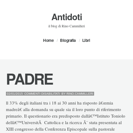
Antidoti
il blog di Rino Cammilleri
Home
Biografia
Libri
PADRE
SU
02/01/2015
COMMENTI DISABILITATI
BY
RINO.CAMMILLERI
PADRE
ll 33% degli italiani tra i 18 ai 30 anni ha risposto â€œmia
madreâ€ alla domanda su quale sia il loro punto di riferimento
primario. Il questionario era predisposto dallâ€™Istituto Toniolo
dellâ€™UniversitÃ Cattolica e la ricerca Ã¨ stata presentata al
XIII congresso della Conferenza Episcopale sulla pastorale